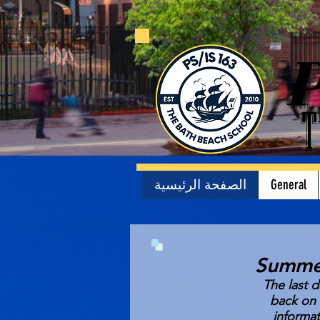
P
T
General
الصفحة الرئيسية
Summer
The last 
back on 
informat