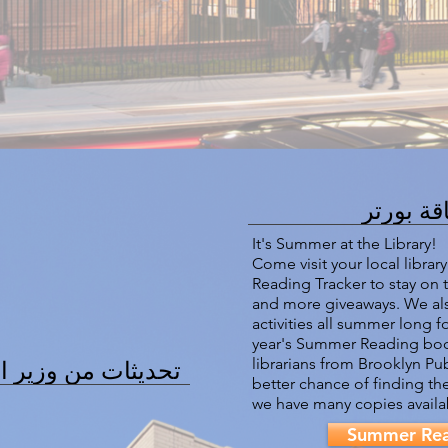
قة بورتر
It's Summer at the Library!
Come visit your local library
Reading Tracker to stay on 
and more giveaways. We als
activities all summer long f
year's Summer Reading book
librarians from Brooklyn Pub
تحديثات من وزير ال
better chance of finding th
we have many copies availa
Summer Rea