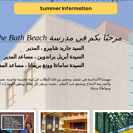
Summer Information
مرحبًا بكم في مدرسة The Bath Beach!
السيد جاريد شابيرو ، المدير
السيدة أبريل براندوين ، مساعد المدير
السيدة سامانثا وونغ بريمانا ، مساعد المد
مهمتنا الأساسية هي تثقيف وتحفيز ورعاية الطلاب في بيئة تعليمية تعاونية. تضم
والمدرسة النجاح وتشجع حب التعلم ، بحيث يزدهر كل طفل ويطور المهارات اللا
ومواطنًا منتجًا.