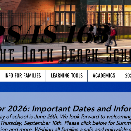
S/IS 163
he Bath Beach Sch
INFO FOR FAMILIES
LEARNING TOOLS
ACADEMICS
20
 2026: Important Dates and Info
day of school is June 26th. We look forward to welcomin
Thursday, September 10th. Please click below for Summ
ion and more. Wishing all families a safe and enjoyable