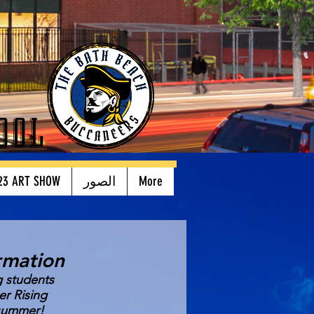
ool
More
الصور
23 ART SHOW
rmation
g students
er Rising
 summer!