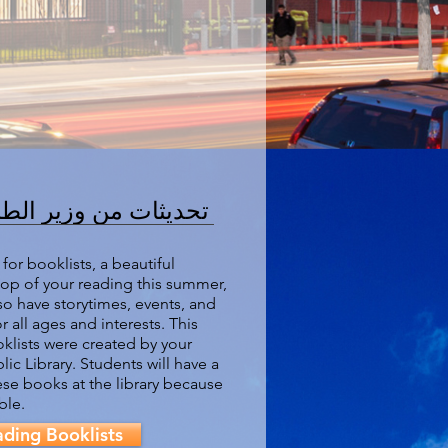
تحديثات من وزير الطا
 for booklists, a beautiful
top of your reading this summer,
o have storytimes, events, and
or all ages and interests.
This
lists were created by your
lic Library. Students will have a
ese books at the library because
ble.
ding Booklists